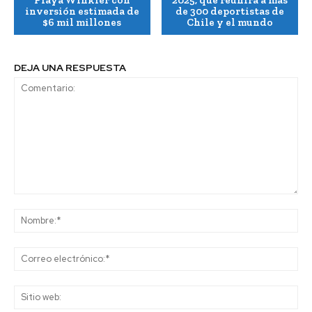
Playa Winkler con
2025, que reunirá a más
inversión estimada de
de 300 deportistas de
$6 mil millones
Chile y el mundo
DEJA UNA RESPUESTA
Comentario:
No
Co
ele
Sit
we