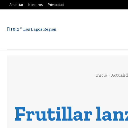
Anunciar
Nosotros
Privacidad
10.2
C
Los Lagos Region
Inicio
Actuali
Frutillar lan