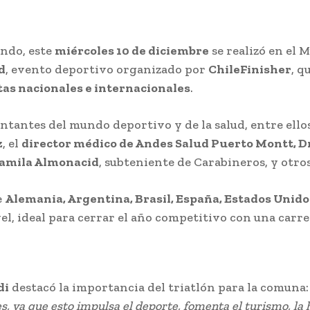
ondo, este
miércoles 10 de diciembre
se realizó en el 
d
, evento deportivo organizado por
ChileFinisher
, q
tas nacionales e internacionales
.
entantes del mundo deportivo y de la salud, entre ello
z
, el
director médico de Andes Salud Puerto Montt, Dr
amila Almonacid
, subteniente de Carabineros, y otros
e
Alemania, Argentina, Brasil, España, Estados Unido
el, ideal para cerrar el año competitivo con una carr
di
destacó la importancia del triatlón para la comuna:
, ya que esto impulsa el deporte, fomenta el turismo, la h