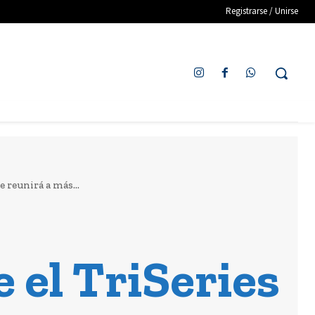
Registrarse / Unirse
 reunirá a más...
e el TriSeries