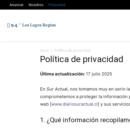
Anunciar
Nosotros
Privacidad
9.4
C
Los Lagos Region
Inicio
Política de privacidad
Política de privacidad
Última actualización:
17 julio 2025
En
Sur Actual
, nos tomamos muy en serio la
comprometemos a proteger la información p
web [
www.diariosuractual.cl
] y sus servicio
1. ¿Qué información recopilam