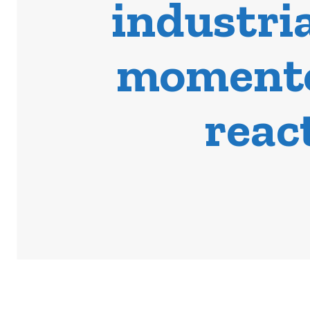
industri
momento 
reac