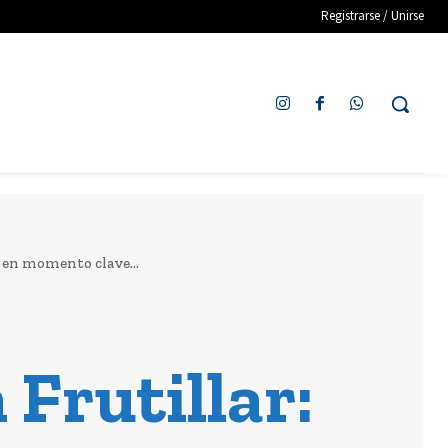
Registrarse / Unirse
 en momento clave...
Frutillar: