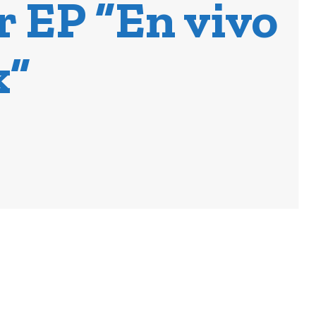
r EP “En vivo
x”