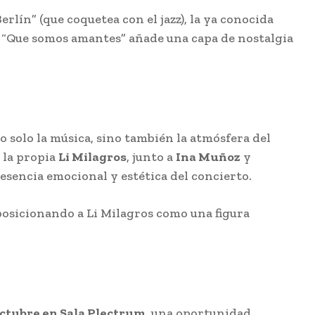
rlín” (que coquetea con el jazz), la ya conocida
er “Que somos amantes” añade una capa de nostalgia
 solo la música, sino también la atmósfera del
r la propia
Li Milagros
, junto a
Ina Muñoz
y
 esencia emocional y estética del concierto.
 posicionando a Li Milagros como una figura
octubre en Sala Plectrum
, una oportunidad