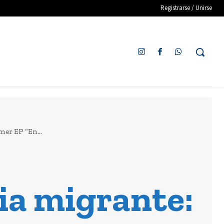
Registrarse / Unirse
mer EP “En...
ia migrante: