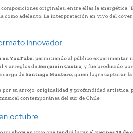
composiciones originales, entre ellas la energética “Be
zada como adelanto. La interpretación en vivo del cov
.
formato innovador
a en YouTube
, permitiendo al público experimentar no
l y arreglos de
Benjamín Castro
, y fue producido po
 a cargo de
Santiago Montero
, quien logra capturar la
 por su arrojo, originalidad y profundidad artística,
 musical contemporánea del sur de Chile.
en octubre
ió un
show en vivo
que tendrá lugar el
viernes 24 de 