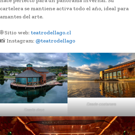
hace perfecto para un panorama invernal. Su
cartelera se mantiene activa todo el año, ideal para
amantes del arte.
🌐 Sitio web:
teatrodellago.cl
📸 Instagram:
@teatrodellago
Desde costanera
Desde dron