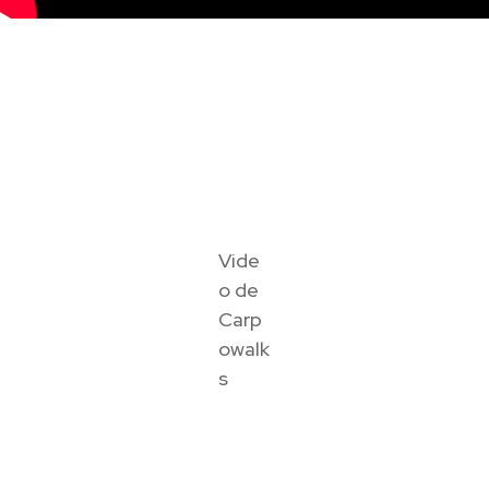
Vide
o de
Carp
owalk
s