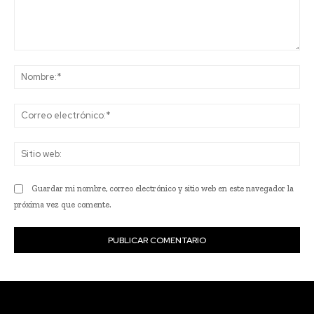
Comentario:
No
Co
ele
Sit
we
Guardar mi nombre, correo electrónico y sitio web en este navegador la
próxima vez que comente.