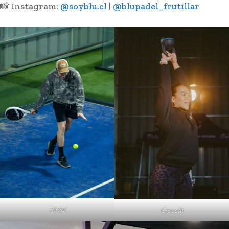
📸 Instagram:
@soyblu.cl
|
@blupadel_frutillar
Pádel
Crossfit