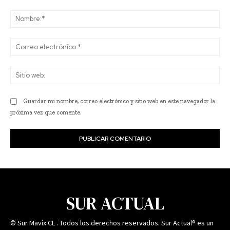
Comentario:
No
Co
ele
Sit
we
Guardar mi nombre, correo electrónico y sitio web en este navegador la
próxima vez que comente.
SUR ACTUAL
© Sur Mavix CL . Todos los derechos reservados. Sur Actual® es un