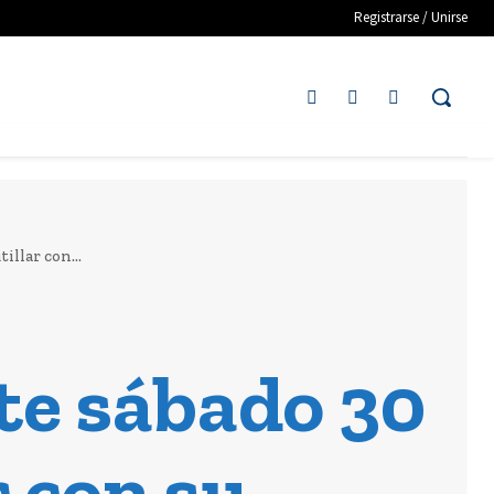
Registrarse / Unirse
illar con...
ste sábado 30
r con su