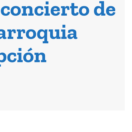
 concierto de
Parroquia
pción