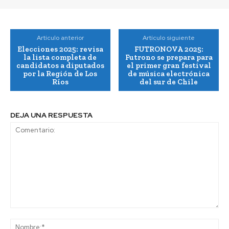
Artículo anterior
Artículo siguiente
Elecciones 2025: revisa
FUTRONOVA 2025:
la lista completa de
Futrono se prepara para
candidatos a diputados
el primer gran festival
por la Región de Los
de música electrónica
Ríos
del sur de Chile
DEJA UNA RESPUESTA
Comentario:
No