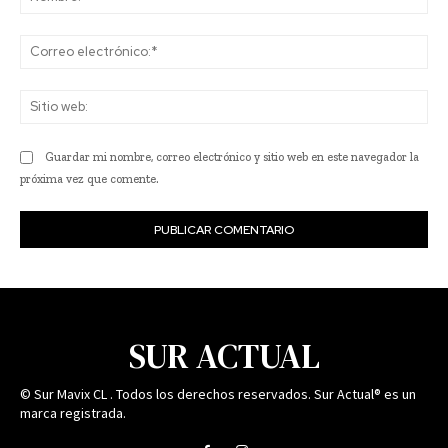
Co
ele
Sit
we
Guardar mi nombre, correo electrónico y sitio web en este navegador la
próxima vez que comente.
SUR ACTUAL
© Sur Mavix CL . Todos los derechos reservados. Sur Actual® es un
marca registrada.