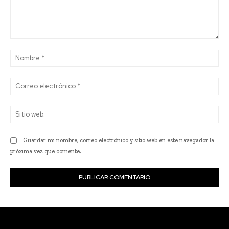
Comentario:
No
Co
ele
Sit
we
Guardar mi nombre, correo electrónico y sitio web en este navegador la
próxima vez que comente.