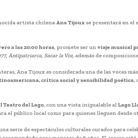
onocida artista chilena
Ana Tijoux
se presentará en el 
rero a las 20:00 horas
, promete ser un
viaje musical 
977
,
Antipatriarca
,
Sacar la Voz
, además de composicione
teras, Ana Tijoux es considerada una de las voces más
atinoamericana, crítica social y sensibilidad poética
,
l Teatro del Lago
, con una vista inigualable al
Lago Ll
a el público local como para quienes lleguen desde ot
 una serie de espectáculos culturales curados para celeb
tá recomendado para mayores de 6 años. El acceso está 