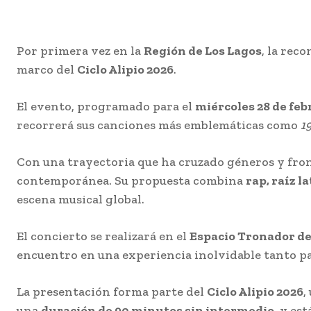
Por primera vez en la
Región de Los Lagos
, la rec
marco del
Ciclo Alipio 2026
.
El evento, programado para el
miércoles 28 de feb
recorrerá sus canciones más emblemáticas como
1
Con una trayectoria que ha cruzado géneros y fron
contemporánea. Su propuesta combina
rap, raíz l
escena musical global.
El concierto se realizará en el
Espacio Tronador de
encuentro en una experiencia inolvidable tanto par
La presentación forma parte del
Ciclo Alipio 2026
,
una
duración de 90 minutos sin intermedio
, y es