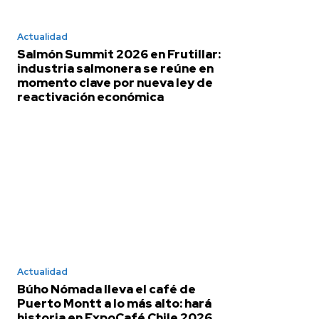
Actualidad
Salmón Summit 2026 en Frutillar:
industria salmonera se reúne en
momento clave por nueva ley de
reactivación económica
Actualidad
Búho Nómada lleva el café de
Puerto Montt a lo más alto: hará
historia en ExpoCafé Chile 2026