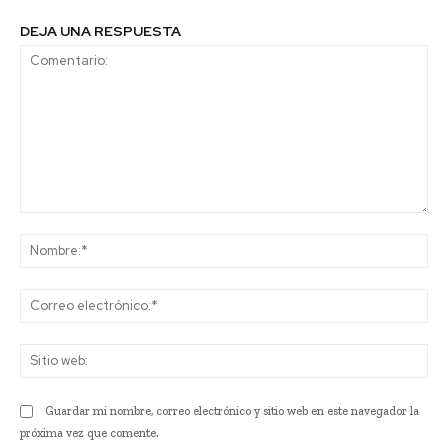
DEJA UNA RESPUESTA
Comentario:
No
Co
ele
Sit
we
Guardar mi nombre, correo electrónico y sitio web en este navegador la
próxima vez que comente.