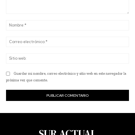
Comentario:
No
Co
ele
Sit
we
Guardar mi nombre, correo electrónico y sitio web en este navegador la
próxima vez que comente.
SUR ACTUAL