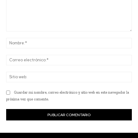
Comentario:
No
Co
ele
Sit
we
Guardar mi nombre, correo electrónico y sitio web en este navegador la
próxima vez que comente.