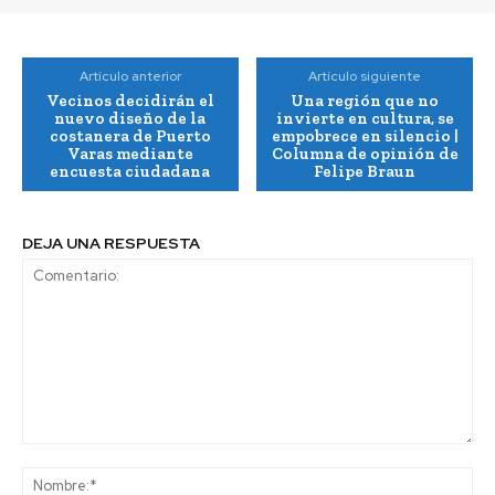
Artículo anterior
Artículo siguiente
Vecinos decidirán el
Una región que no
nuevo diseño de la
invierte en cultura, se
costanera de Puerto
empobrece en silencio |
Varas mediante
Columna de opinión de
encuesta ciudadana
Felipe Braun
DEJA UNA RESPUESTA
Comentario:
No