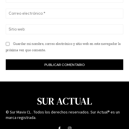
Co
ele
Sit
we
Guardar mi nombre, correo electrónico y sitio web en este navegador la
próxima vez que comente.
SUR ACTUAL
© Sur Mavix CL . Todos los derechos reservados. Sur Actual® es un
marca registrada.